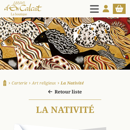
MENU
MON COMPT
PANIE
La boutique d'en Calcat
Carterie
Art religieux
La Nativité
Accueil
Retour liste
LA NATIVITÉ