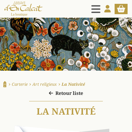
MENU
MON COMPT
PANIE
La boutique d'en Calcat
Carterie
Art religieux
La Nativité
Accueil
Retour liste
LA NATIVITÉ