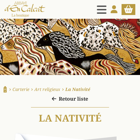
MENU
MON COMPT
PANIE
La boutique d'en Calcat
Carterie
Art religieux
La Nativité
Accueil
Retour liste
LA NATIVITÉ