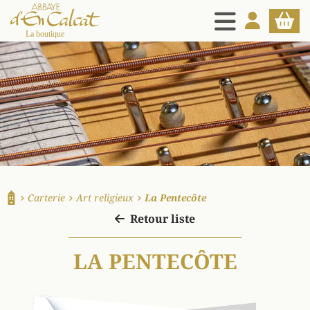
MENU
MON COMPT
PANIE
La boutique d'en Calcat
Carterie
Art religieux
La Pentecôte
Accueil
Retour liste
LA PENTECÔTE