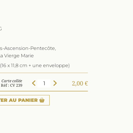
G
s-Ascension-Pentecôte,
La Vierge Marie
(16 x 11,8 cm + une enveloppe)
Carte collée
2,00 €
Réf : CV 239
TER
AU PANIER