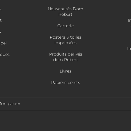
x
Nouveautés Dom
Robert
t
I
Carterie
s
Posters & toiles
imprimées
Noël
I
Produits dérivés
âques
dom Robert
Livres
Papiers peints
on panier