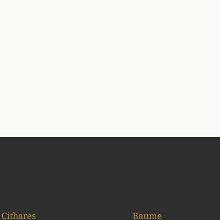
Cithares
Baume