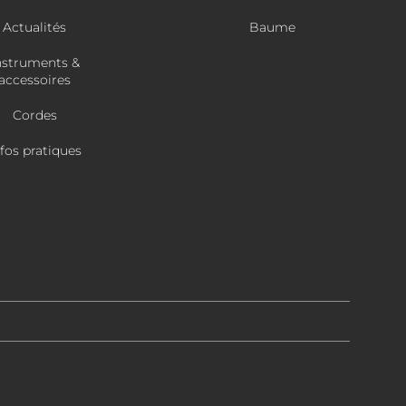
Actualités
Baume
nstruments &
accessoires
Cordes
nfos pratiques