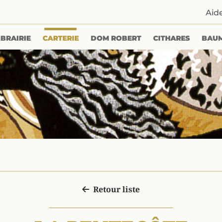
Aid
IBRAIRIE
CARTERIE
DOM ROBERT
CITHARES
BAU
Retour liste