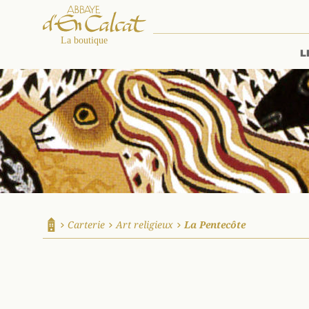
L
La boutique d'en Calcat
Carterie
Art religieux
La Pentecôte
Accueil