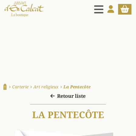
MENU
MON COMPT
PANIE
La boutique d'en Calcat
Carterie
Art religieux
La Pentecôte
Accueil
Retour liste
LA PENTECÔTE