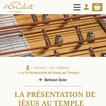
MENU
MON COMPT
PANIE
La boutique d'en Calcat
Carterie
Art religieux
Accueil
La Présentation de Jésus au Temple
Retour liste
LA PRÉSENTATION DE
JÉSUS AU TEMPLE