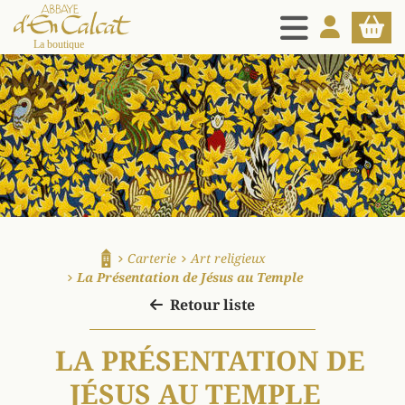
MENU
MON COMPT
PANIE
La boutique d'en Calcat
Carterie
Art religieux
Accueil
La Présentation de Jésus au Temple
Retour liste
LA PRÉSENTATION DE
JÉSUS AU TEMPLE