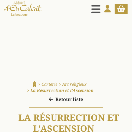
MENU
MON COMPT
PANIE
La boutique d'en Calcat
Carterie
Art religieux
Accueil
La Résurrection et l'Ascension
Retour liste
LA RÉSURRECTION ET
L'ASCENSION