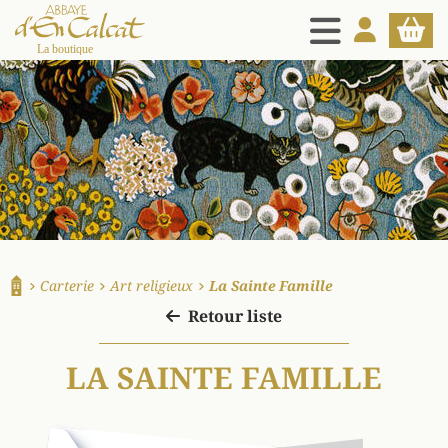
MENU
MON COMPT
PANIE
La boutique d'en Calcat
Carterie
Art religieux
La Sainte Famille
Accueil
Retour liste
LA SAINTE FAMILLE