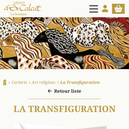
MENU
MON COMPT
PANIE
La boutique d'en Calcat
Carterie
Art religieux
La Transfiguration
Accueil
Retour liste
LA TRANSFIGURATION