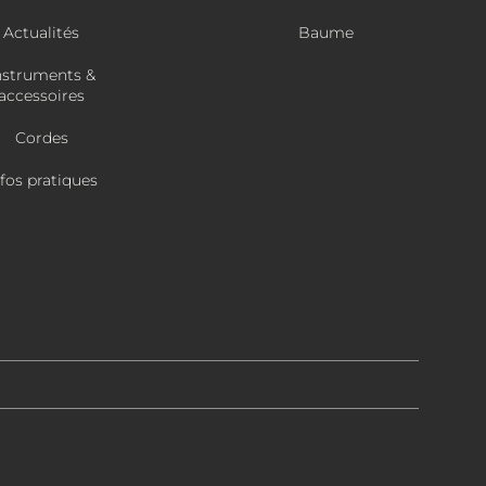
Actualités
Baume
nstruments &
accessoires
Cordes
nfos pratiques