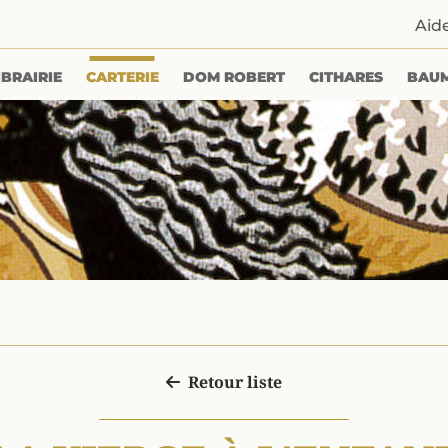
Aid
IBRAIRIE
CARTERIE
DOM ROBERT
CITHARES
BAU
Retour liste