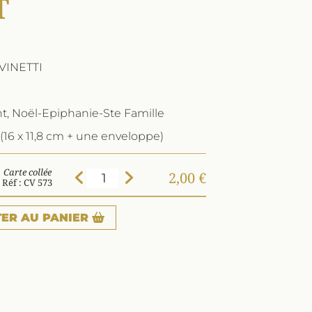
T
VINETTI
nt, Noël-Epiphanie-Ste Famille
(16 x 11,8 cm + une enveloppe)
Carte collée
2,00 €
Réf : CV 573
TER
AU PANIER