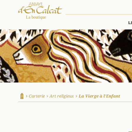
L
La boutique d'en Calcat
Carterie
Art religieux
La Vierge à l'Enfant
Accueil