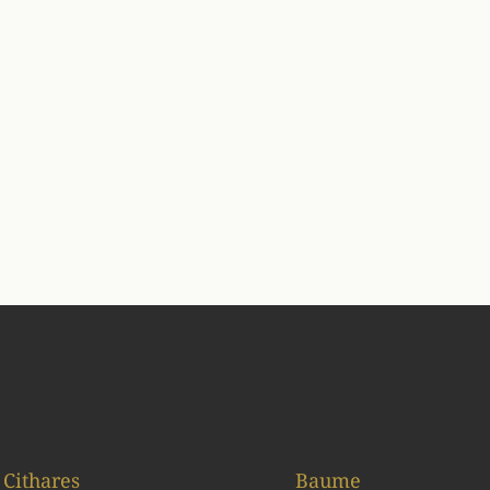
Cithares
Baume