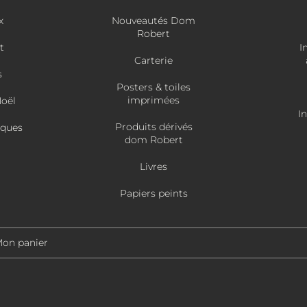
x
Nouveautés Dom
Robert
t
I
Carterie
s
Posters & toiles
imprimées
Noël
I
Produits dérivés
âques
dom Robert
Livres
Papiers peints
on panier