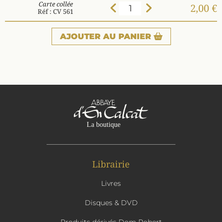
Carte collée
2,00 €
Réf : CV 561
AJOUTER
AU PANIER
Librairie
Livres
Disques & DVD