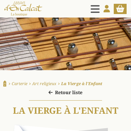
MENU
MON COMPT
PANIE
La boutique d'en Calcat
Carterie
Art religieux
La Vierge à l'Enfant
Accueil
Retour liste
LA VIERGE À L'ENFANT