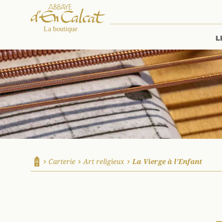
L
La boutique d'en Calcat
Carterie
Art religieux
La Vierge à l'Enfant
Accueil