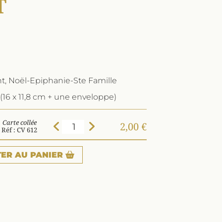
T
nt, Noël-Epiphanie-Ste Famille
(16 x 11,8 cm + une enveloppe)
Carte collée
2,00 €
Réf : CV 612
TER
AU PANIER