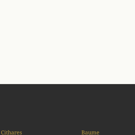
Cithares
Baume