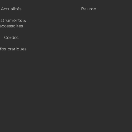
Actualités
Baume
nstruments &
accessoires
Cordes
nfos pratiques