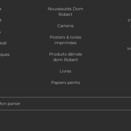
x
Nouveautés Dom
Robert
t
I
Carterie
s
Posters & toiles
imprimées
Noël
I
Produits dérivés
âques
dom Robert
Livres
Papiers peints
on panier