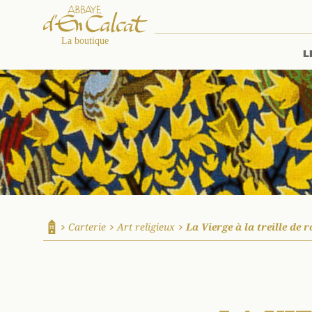
L
La boutique d'en Calcat
Carterie
Art religieux
La Vierge à la treille de r
Accueil