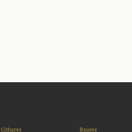
Cithares
Baume