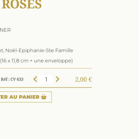
 ROSES
HNER
nt, Noël-Epiphanie-Ste Famille
(16 x 11,8 cm + une enveloppe)
2,00 €
Réf : CV 633
TER
AU PANIER