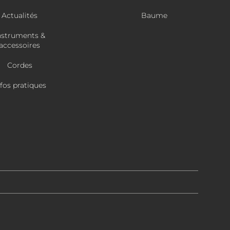
Actualités
Baume
nstruments &
accessoires
Cordes
nfos pratiques