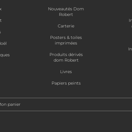
x
Nouveautés Dom
Robert
t
I
Carterie
s
Posters & toiles
imprimées
Noël
I
Produits dérivés
âques
dom Robert
Livres
Papiers peints
on panier