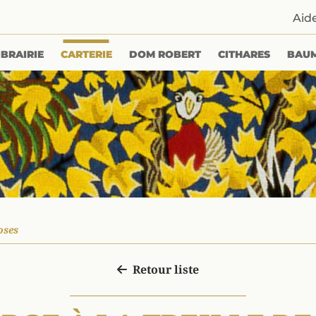
Aid
IBRAIRIE
CARTERIE
DOM ROBERT
CITHARES
BAU
oses
Retour liste