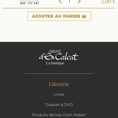
2,00 €
Réf : CV 347
AJOUTER
AU PANIER
Librairie
Livres
Disques & DVD
Produits dérivés Dom Robert