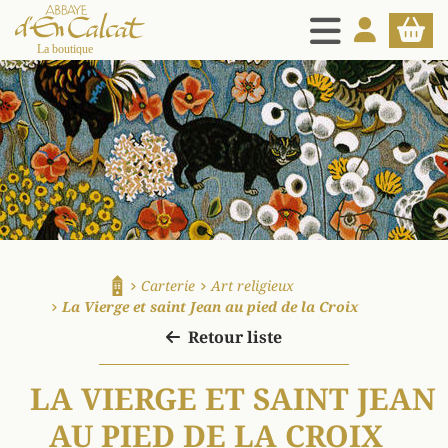
MENU
MON COMPT
PANIE
La boutique d'en Calcat
Carterie
Art religieux
Accueil
La Vierge et saint Jean au pied de la Croix
Retour liste
LA VIERGE ET SAINT JEAN
AU PIED DE LA CROIX