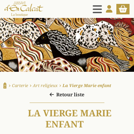
MENU
MON COMPT
PANIE
La boutique d'en Calcat
Carterie
Art religieux
La Vierge Marie enfant
Accueil
Retour liste
LA VIERGE MARIE
ENFANT