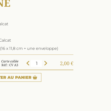
NE
lcat
Calcat
(16 x 11,8 cm + une enveloppe)
Carte collée
2,00 €
Réf : CV A3
TER
AU PANIER