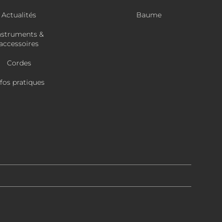
Actualités
Baume
nstruments &
accessoires
Cordes
nfos pratiques