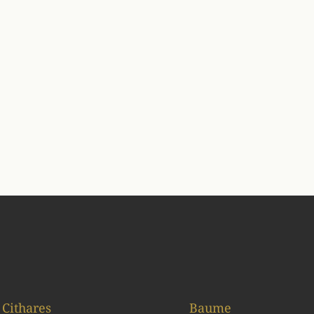
Cithares
Baume