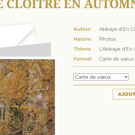
E CLOÎTRE EN AUTOM
Auteur
Abbaye d'En Ca
Nature
Photos
Thème
L'Abbaye d'En 
Format
Carte de vœux 
AJOU