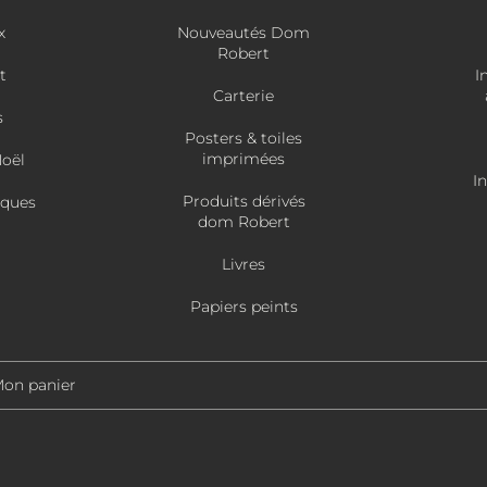
x
Nouveautés Dom
Robert
t
I
Carterie
s
Posters & toiles
imprimées
Noël
I
Produits dérivés
âques
dom Robert
Livres
Papiers peints
on panier