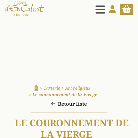
MENU
MON COMPT
PANIE
La boutique d'en Calcat
Carterie
Art religieux
Accueil
Le couronnement de la Vierge
Retour liste
LE COURONNEMENT DE
LA VIERGE