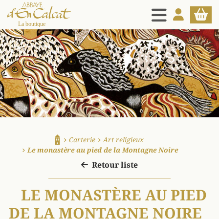
MENU
MON COMPT
PANIE
La boutique d'en Calcat
Carterie
Art religieux
Accueil
Le monastère au pied de la Montagne Noire
Retour liste
LE MONASTÈRE AU PIED
DE LA MONTAGNE NOIRE