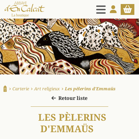
MENU
MON COMPT
PANIE
La boutique d'en Calcat
Carterie
Art religieux
Les pèlerins d'Emmaüs
Accueil
Retour liste
LES PÈLERINS
D'EMMAÜS