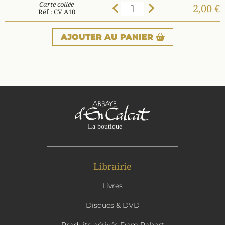
Carte collée
2,00 €
Réf : CV A10
AJOUTER
AU PANIER
Librairie
Livres
Disques & DVD