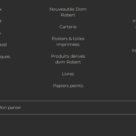
x
Nouveautés Dom
Robert
t
I
Carterie
s
Posters & toiles
imprimées
Noël
I
Produits dérivés
âques
dom Robert
Livres
Papiers peints
on panier