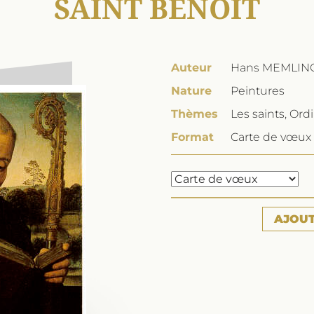
SAINT BENOÎT
Auteur
Hans MEMLIN
Nature
Peintures
Thèmes
Les saints, Ord
Format
Carte de vœux 
AJOU