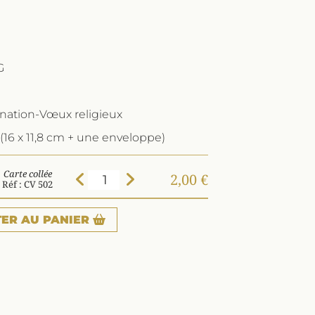
G
ination-Vœux religieux
(16 x 11,8 cm + une enveloppe)
Carte collée
2,00 €
Réf : CV 502
TER
AU PANIER