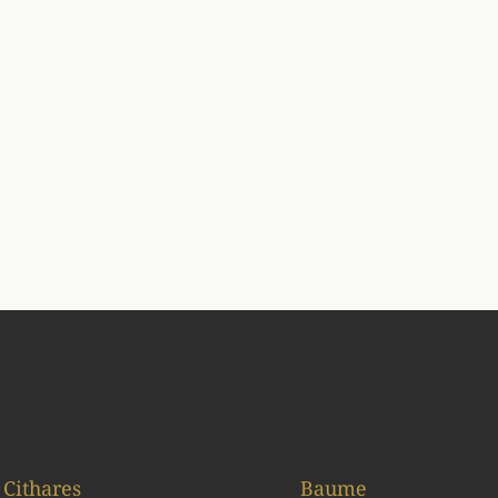
Cithares
Baume