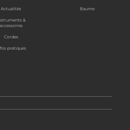
Actualités
Baume
nstruments &
accessoires
Cordes
nfos pratiques