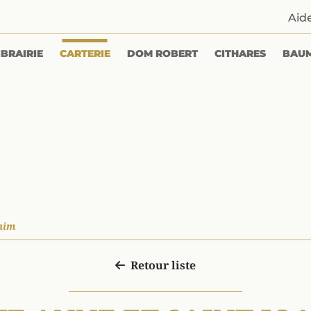
Aid
IBRAIRIE
CARTERIE
DOM ROBERT
CITHARES
BAU
chim
Retour liste