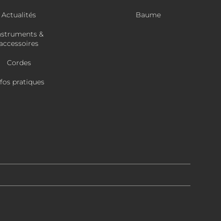
Actualités
Baume
nstruments &
accessoires
Cordes
nfos pratiques