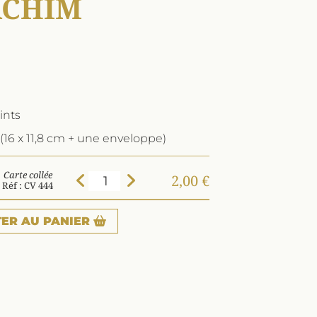
ACHIM
ints
(16 x 11,8 cm + une enveloppe)
Carte collée
2,00 €
Réf : CV 444
TER
AU PANIER