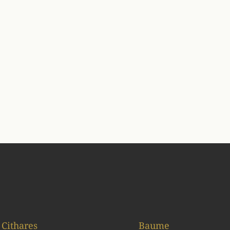
Cithares
Baume