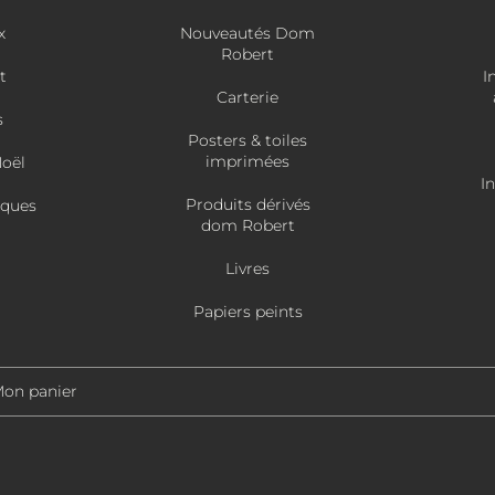
x
Nouveautés Dom
Robert
t
I
Carterie
s
Posters & toiles
imprimées
Noël
I
Produits dérivés
âques
dom Robert
Livres
Papiers peints
on panier