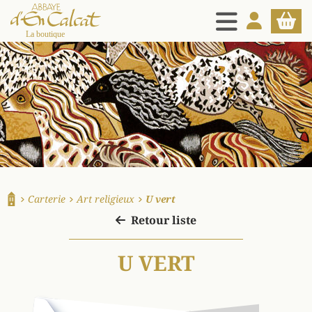
MENU
MON COMPT
PANIE
La boutique d'en Calcat
Carterie
Art religieux
U vert
Accueil
Retour liste
U VERT