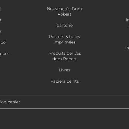
x
Nouveautés Dom
Robert
t
I
Carterie
s
Posters & toiles
imprimées
Noël
I
Produits dérivés
âques
dom Robert
Livres
Papiers peints
on panier