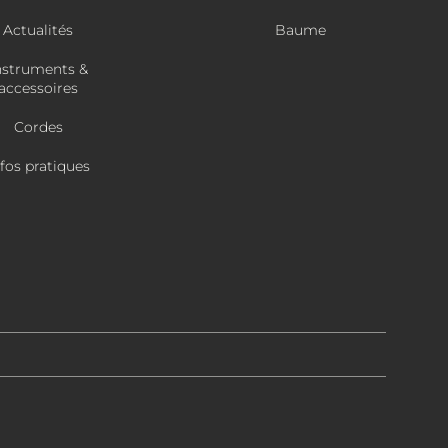
Actualités
Baume
nstruments &
accessoires
Cordes
nfos pratiques