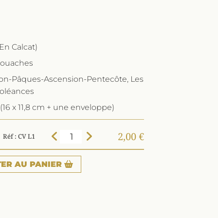
En Calcat)
gouaches
sion-Pâques-Ascension-Pentecôte, Les
doléances
(16 x 11,8 cm + une enveloppe)
2,00 €
Réf : CV L1
TER
AU PANIER