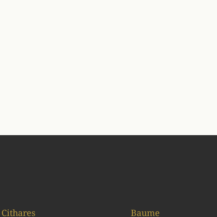
Cithares
Baume