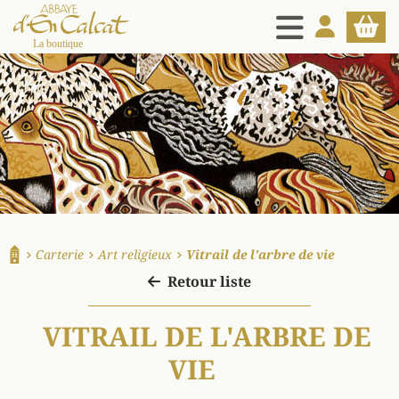
MENU
MON COMPT
PANIE
La boutique d'en Calcat
Carterie
Art religieux
Vitrail de l'arbre de vie
Accueil
Retour liste
VITRAIL DE L'ARBRE DE
VIE