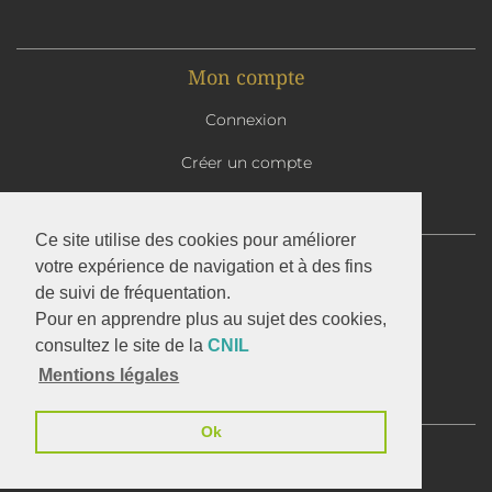
Mon compte
Connexion
Créer un compte
Mon panier
Ce site utilise des cookies pour améliorer
Abbaye Saint-Benoît d'En Calcat
votre expérience de navigation et à des fins
1 avenue d'En Calcat
de suivi de fréquentation.
81110 DOURGNE
Pour en apprendre plus au sujet des cookies,
05 63 50 32 37
consultez le site de la
CNIL
Mentions légales
Le site de l'Abbaye d'En Calcat
Ok
C.G.V.
Mentions légales