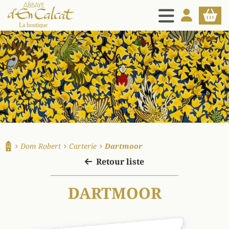
MENU
MON COMPT
PANIE
La boutique d'en Calcat
Dom Robert
Carterie
Dartmoor
Accueil
Retour liste
DARTMOOR