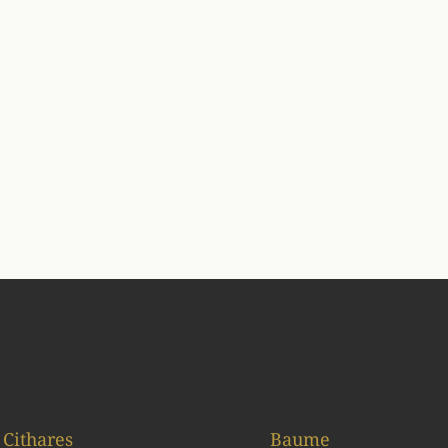
Cithares
Baume