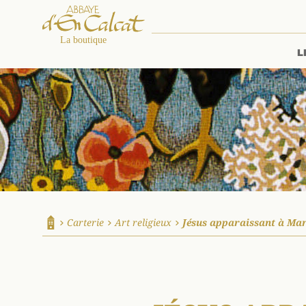
L
La boutique d'en Calcat
Carterie
Art religieux
Jésus apparaissant à Mar
Accueil