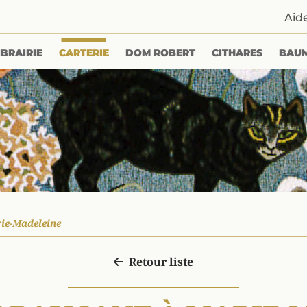
Aid
IBRAIRIE
CARTERIE
DOM ROBERT
CITHARES
BAU
ie-Madeleine
Retour liste