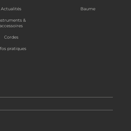
Actualités
Baume
nstruments &
accessoires
Cordes
nfos pratiques