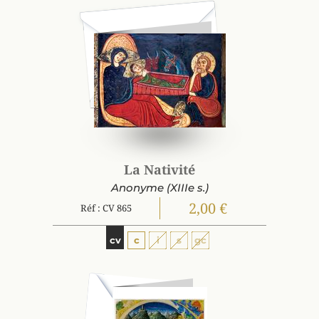
La Nativité
Anonyme (XIIIe s.)
2,00 €
Réf : CV 865
cv
c
i
s
gc