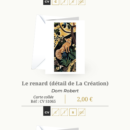
cv
c
i
s
gc
Le renard (détail de La Création)
Dom Robert
Carte collée
2,00 €
Réf : CV S1065
cv
c
i
s
gc