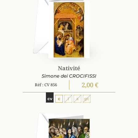
Nativité
Simone dei CROCIFISSI
2,00 €
Réf : CV 856
cv
c
i
s
gc