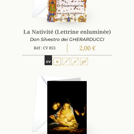
La Nativité (Lettrine enluminée)
Don Silvestro dei GHERARDUCCI
2,00 €
Réf : CV 853
cv
c
i
s
gc