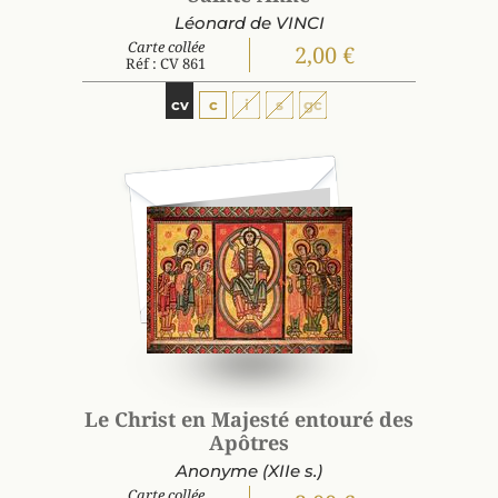
Léonard de VINCI
Carte collée
2,00 €
Réf : CV 861
cv
c
i
s
gc
Le Christ en Majesté entouré des
Apôtres
Anonyme (XIIe s.)
Carte collée