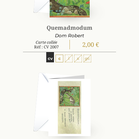
Quemadmodum
Dom Robert
Carte collée
2,00 €
Réf : CV 2007
cv
c
i
s
gc