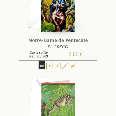
Notre-Dame de Pentecôte
EL GRECO
Carte collée
2,00 €
Réf : CV 863
cv
c
i
s
gc