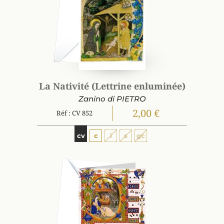
La Nativité (Lettrine enluminée)
Zanino di PIETRO
2,00 €
Réf : CV 852
cv
c
i
s
gc