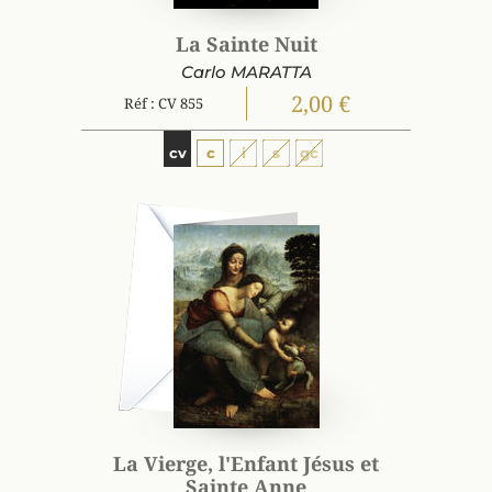
La Sainte Nuit
Carlo MARATTA
2,00 €
Réf : CV 855
cv
c
i
s
gc
La Vierge, l'Enfant Jésus et
Sainte Anne