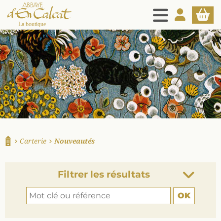
MENU
MON COMPT
PANIE
La boutique d'en Calcat
Carterie
Nouveautés
Accueil
Filtrer les résultats
OK