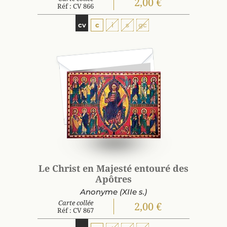
2,00 €
Réf : CV 866
cv
c
i
s
gc
Le Christ en Majesté entouré des
Apôtres
Anonyme (XIIe s.)
Carte collée
2,00 €
Réf : CV 867