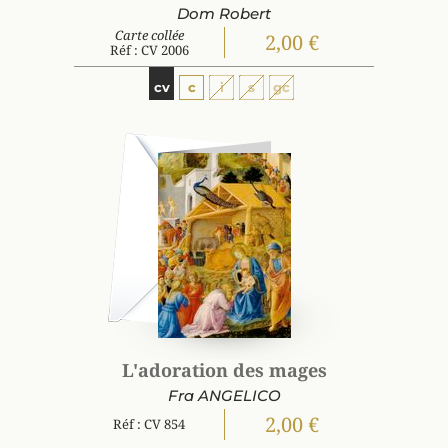
Dom Robert
Carte collée
2,00 €
Réf : CV 2006
cv
c
i
s
gc
L'adoration des mages
Fra ANGELICO
2,00 €
Réf : CV 854