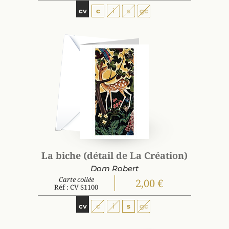
cv
c
i
s
gc
La biche (détail de La Création)
Dom Robert
Carte collée
2,00 €
Réf : CV S1100
cv
c
i
s
gc