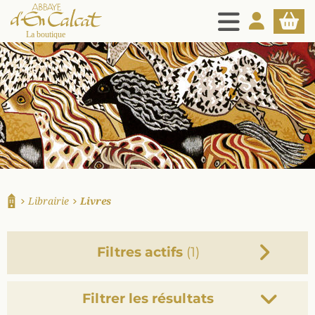
MENU
MON COMPT
PANIE
La boutique d'en Calcat
Librairie
Livres
Accueil
Filtres actifs
(1)
Filtrer les résultats