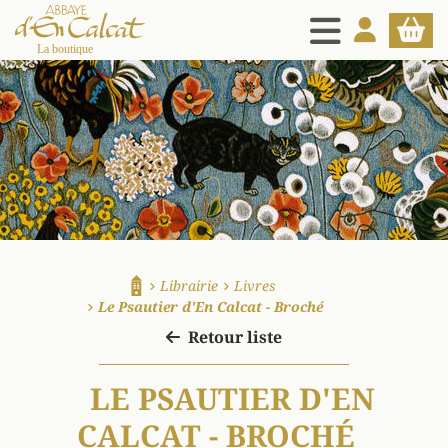
MENU
MON COMPT
PANIE
La boutique d'en Calcat
Librairie
Livres
Accueil
Le Psautier d'En Calcat - Broché
Retour liste
LE PSAUTIER D'EN
CALCAT - BROCHÉ