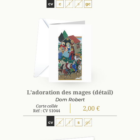
cv
c
i
s
gc
L'adoration des mages (détail)
Dom Robert
Carte collée
2,00 €
Réf : CV S1044
cv
c
i
s
gc