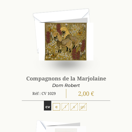
Compagnons de la Marjolaine
Dom Robert
2,00 €
Réf : CV 1029
cv
c
i
s
gc