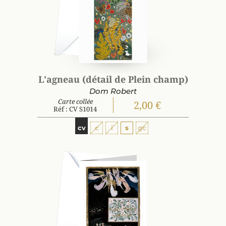
L'agneau (détail de Plein champ)
Dom Robert
Carte collée
2,00 €
Réf : CV S1014
cv
c
i
s
gc