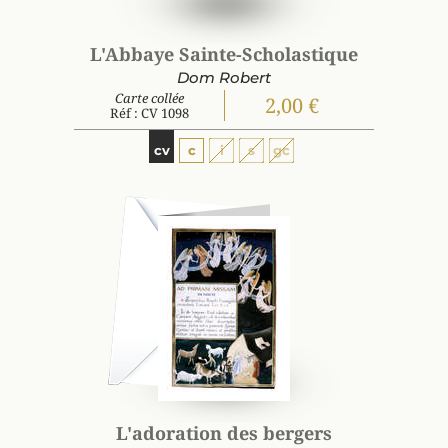
L'Abbaye Sainte-Scholastique
Dom Robert
Carte collée
2,00 €
Réf : CV 1098
cv
c
i
s
gc
L'adoration des bergers