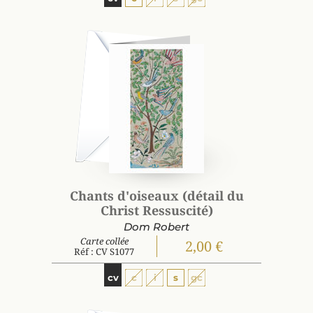
Chants d'oiseaux (détail du
Christ Ressuscité)
Dom Robert
Carte collée
2,00 €
Réf : CV S1077
cv
c
i
s
gc