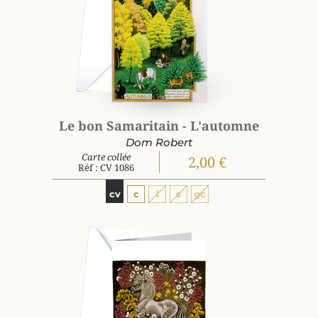
Le bon Samaritain - L'automne
Dom Robert
Carte collée
2,00 €
Réf : CV 1086
cv
c
i
s
gc