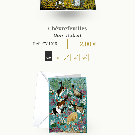
Chèvrefeuilles
Dom Robert
2,00 €
Réf : CV 1016
cv
c
i
s
gc