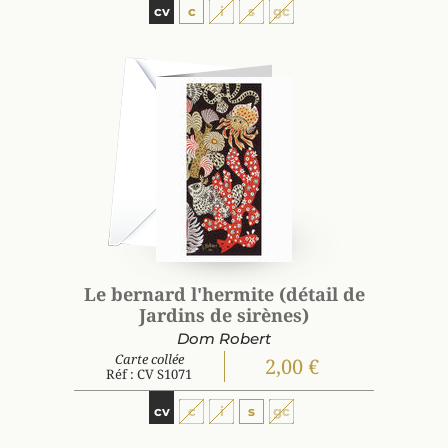
cv
c
i
s
gc
Le bernard l'hermite (détail de
Jardins de sirènes)
Dom Robert
Carte collée
2,00 €
Réf : CV S1071
cv
c
i
s
gc