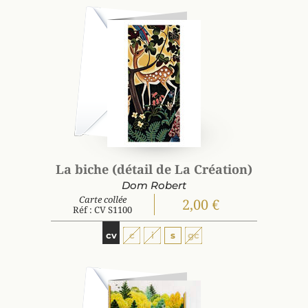
La biche (détail de La Création)
Dom Robert
Carte collée
2,00 €
Réf : CV S1100
cv
c
i
s
gc