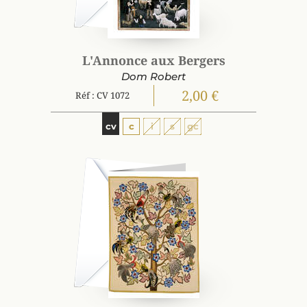
L'Annonce aux Bergers
Dom Robert
2,00 €
Réf : CV 1072
cv
c
i
s
gc