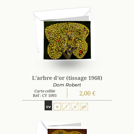
L'arbre d'or (tissage 1968)
Dom Robert
Carte collée
2,00 €
Réf : CV 1093
cv
c
i
s
gc