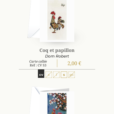
Coq et papillon
Dom Robert
Carte collée
2,00 €
Réf : CV S3
cv
c
i
s
gc