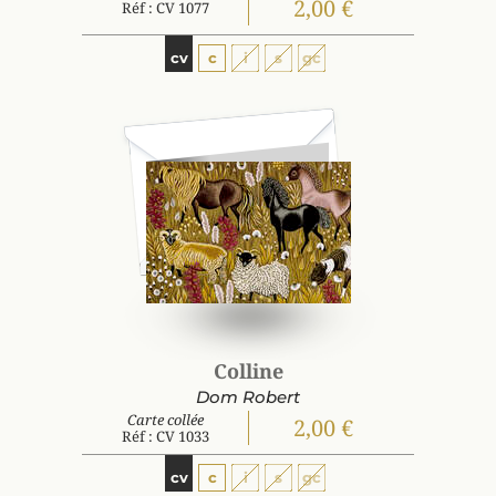
2,00 €
Réf : CV 1077
cv
c
i
s
gc
Colline
Dom Robert
Carte collée
2,00 €
Réf : CV 1033
cv
c
i
s
gc