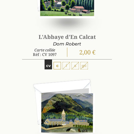
L'Abbaye d'En Calcat
Dom Robert
Carte collée
2,00 €
Réf : CV 1097
cv
c
i
s
gc