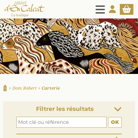
MENU
MON COMPT
PANIE
La boutique d'en Calcat
Dom Robert
Carterie
Accueil
Filtrer les résultats
OK