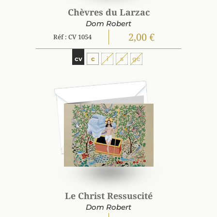
Chèvres du Larzac
Dom Robert
2,00 €
Réf : CV 1054
cv
c
i
s
gc
Le Christ Ressuscité
Dom Robert