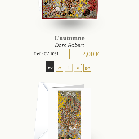
L'automne
Dom Robert
2,00 €
Réf : CV 1061
cv
c
i
s
gc