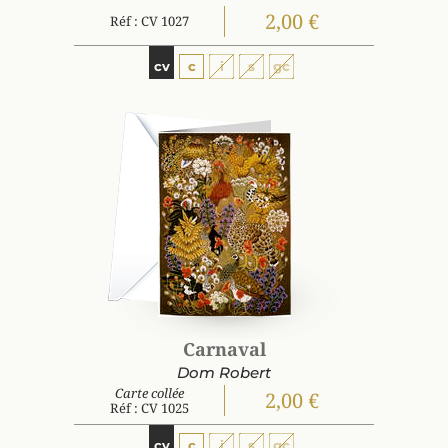
2,00 €
Réf : CV 1027
cv
c
i
s
gc
Carnaval
Dom Robert
Carte collée
2,00 €
Réf : CV 1025
cv
c
i
s
gc