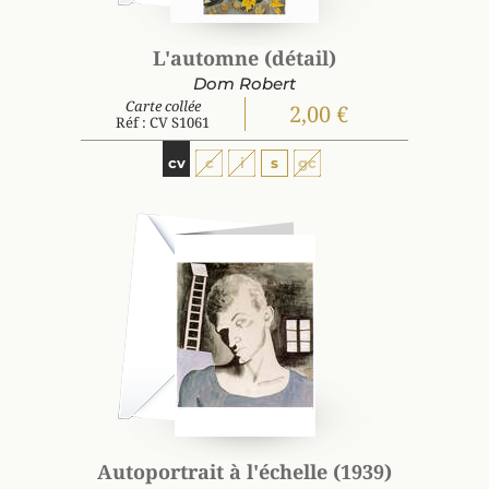
L'automne (détail)
Dom Robert
Carte collée
2,00 €
Réf : CV S1061
cv
c
i
s
gc
Autoportrait à l'échelle (1939)