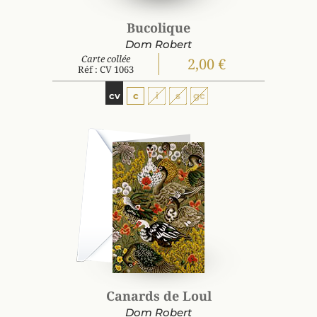
Bucolique
Dom Robert
Carte collée
2,00 €
Réf : CV 1063
cv
c
i
s
gc
Canards de Loul
Dom Robert