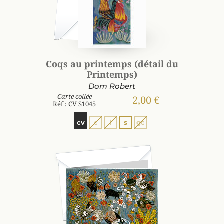
Coqs au printemps (détail du
Printemps)
Dom Robert
Carte collée
2,00 €
Réf : CV S1045
cv
c
i
s
gc