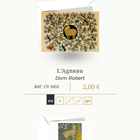
L'Agneau
Dom Robert
2,00 €
Réf : CV 1055
cv
c
i
s
gc