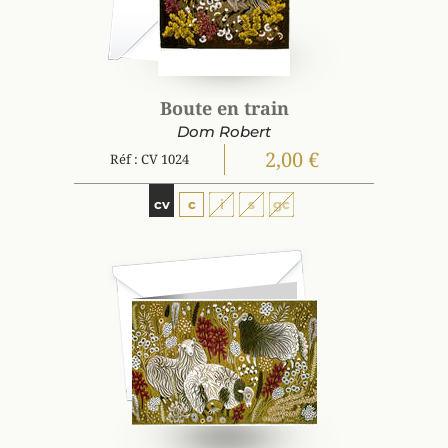
Boute en train
Dom Robert
2,00 €
Réf : CV 1024
cv
c
i
s
gc