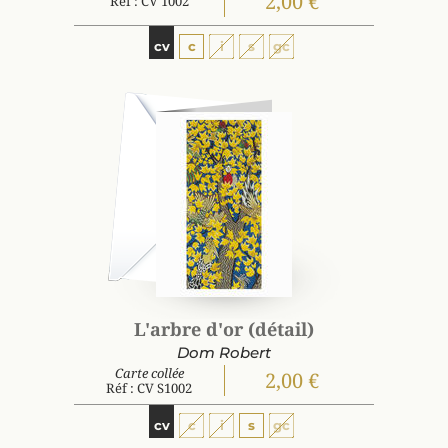
2,00 €
Réf : CV 1002
cv
c
i
s
gc
L'arbre d'or (détail)
Dom Robert
Carte collée
2,00 €
Réf : CV S1002
cv
c
i
s
gc