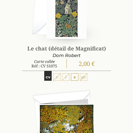
Le chat (détail de Magnificat)
Dom Robert
Carte collée
2,00 €
Réf : CV S1075
cv
c
i
s
gc