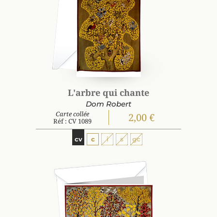
L'arbre qui chante
Dom Robert
Carte collée
2,00 €
Réf : CV 1089
cv
c
i
s
gc