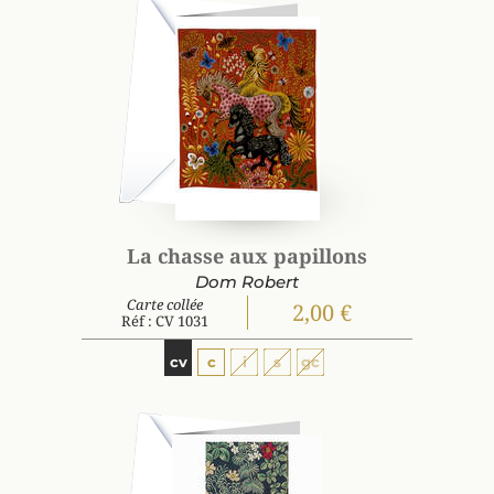
La chasse aux papillons
Dom Robert
Carte collée
2,00 €
Réf : CV 1031
cv
c
i
s
gc