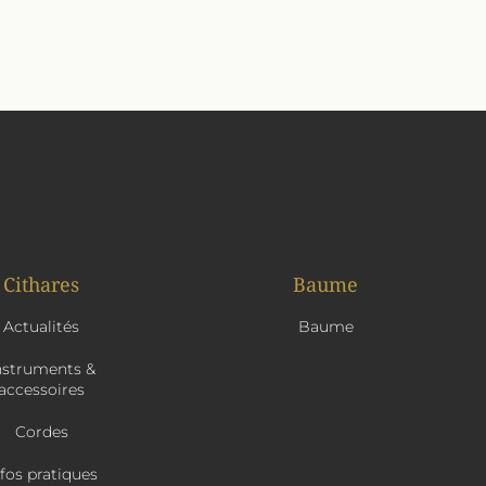
Cithares
Baume
Actualités
Baume
nstruments &
accessoires
Cordes
nfos pratiques