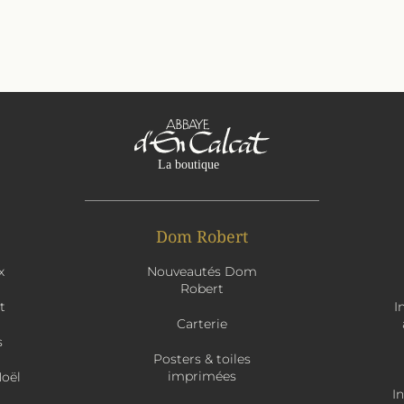
Dom Robert
x
Nouveautés Dom
Robert
t
I
Carterie
s
Posters & toiles
imprimées
Noël
I