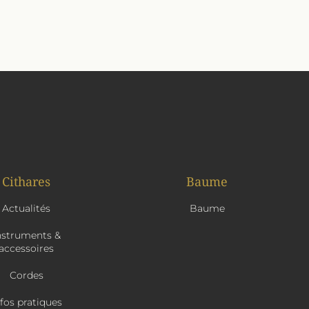
Cithares
Baume
Actualités
Baume
nstruments &
accessoires
Cordes
nfos pratiques