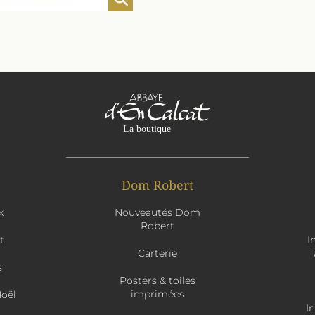
Dom Robert
x
Nouveautés Dom
Robert
t
I
Carterie
s
Posters & toiles
imprimées
Noël
I