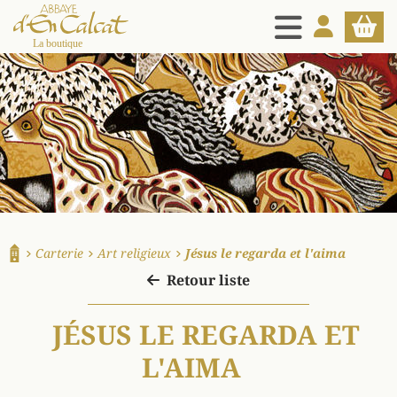
MENU
MON COMPT
PANIE
La boutique d'en Calcat
Carterie
Art religieux
Jésus le regarda et l'aima
Accueil
Retour liste
JÉSUS LE REGARDA ET
L'AIMA