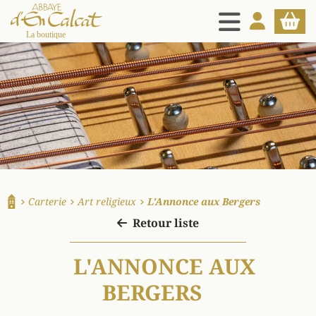
MENU
MON COMPT
PANIE
La boutique d'en Calcat
Carterie
Art religieux
L'Annonce aux Bergers
Accueil
Retour liste
L'ANNONCE AUX
BERGERS