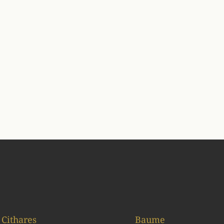
Cithares
Baume