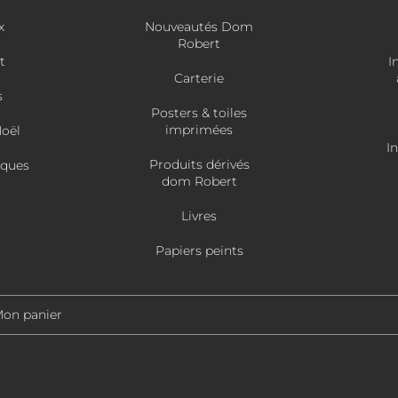
x
Nouveautés Dom
Robert
t
I
Carterie
s
Posters & toiles
imprimées
Noël
I
Produits dérivés
âques
dom Robert
Livres
Papiers peints
on panier