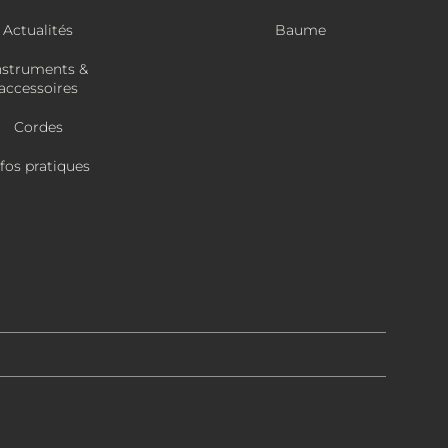
Actualités
Baume
nstruments &
accessoires
Cordes
nfos pratiques