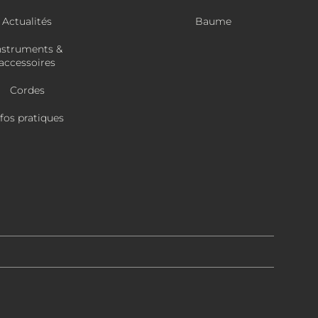
Actualités
Baume
nstruments &
accessoires
Cordes
nfos pratiques