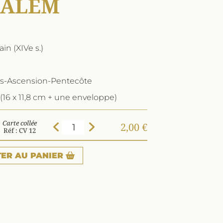
USALEM
in (XIVe s.)
s-Ascension-Pentecôte
(16 x 11,8 cm + une enveloppe)
Carte collée
2,00 €
Réf : CV 12
TER
AU PANIER