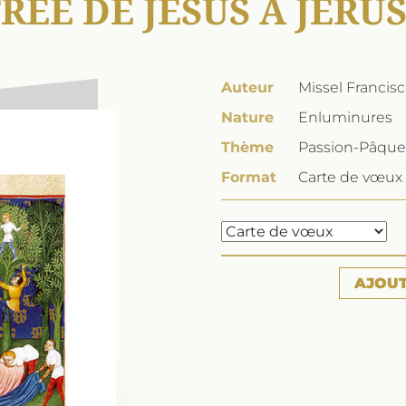
RÉE DE JÉSUS À JÉR
Auteur
Missel Francisca
Nature
Enluminures
Thème
Passion-Pâque
Format
Carte de vœux 
AJOU