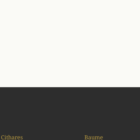
Cithares
Baume