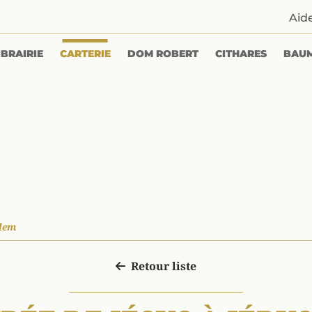
Aid
IBRAIRIE
CARTERIE
DOM ROBERT
CITHARES
BAU
alem
Retour liste