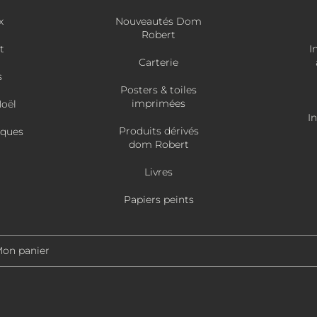
x
Nouveautés Dom
Robert
t
I
Carterie
s
Posters & toiles
imprimées
Noël
I
Produits dérivés
âques
dom Robert
Livres
Papiers peints
on panier