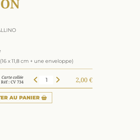
ION
ALLINO
e
(16 x 11,8 cm + une enveloppe)
Carte collée
2,00 €
Réf : CV 734
TER
AU PANIER