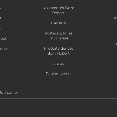
x
Nouveautés Dom
Robert
t
I
Carterie
s
Posters & toiles
imprimées
Noël
I
Produits dérivés
âques
dom Robert
Livres
Papiers peints
on panier