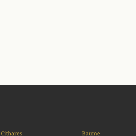
Cithares
Baume