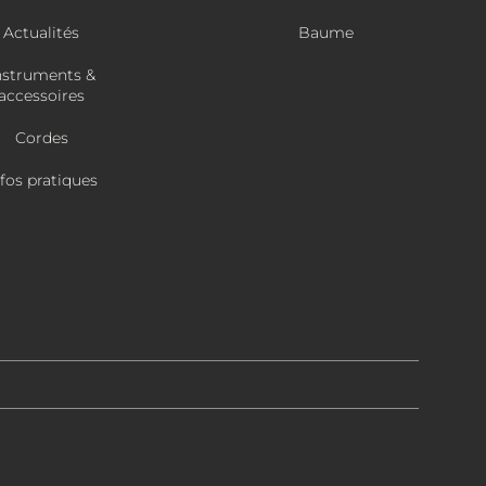
Actualités
Baume
nstruments &
accessoires
Cordes
nfos pratiques