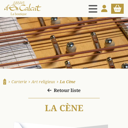
MENU
MON COMPT
PANIE
La boutique d'en Calcat
Carterie
Art religieux
La Cène
Accueil
Retour liste
LA CÈNE