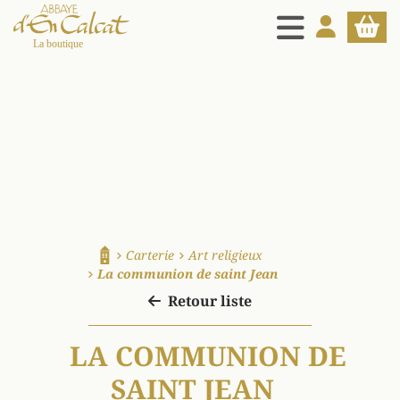
MENU
MON COMPT
PANIE
La boutique d'en Calcat
Carterie
Art religieux
Accueil
La communion de saint Jean
Retour liste
LA COMMUNION DE
SAINT JEAN