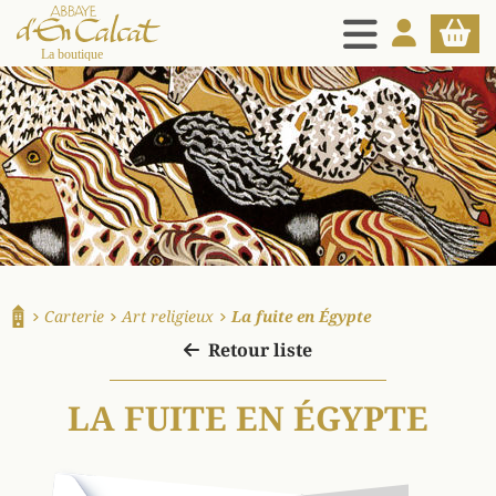
MENU
MON COMPT
PANIE
La boutique d'en Calcat
Carterie
Art religieux
La fuite en Égypte
Accueil
Retour liste
LA FUITE EN ÉGYPTE