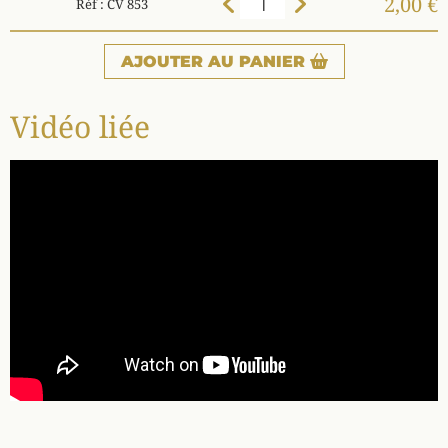
2,00 €
Réf : CV 853
AJOUTER
AU PANIER
Vidéo liée