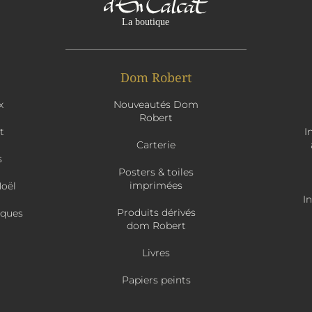
Dom Robert
x
Nouveautés Dom
Robert
t
I
Carterie
s
Posters & toiles
imprimées
Noël
I
Produits dérivés
âques
dom Robert
Livres
Papiers peints