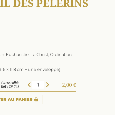
IL DES PÈLERINS
-Eucharistie, Le Christ, Ordination-
(16 x 11,8 cm + une enveloppe)
Carte collée
2,00 €
Réf : CV 748
TER
AU PANIER