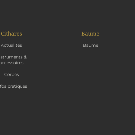
Cithares
Baume
Actualités
Baume
nstruments &
accessoires
Cordes
nfos pratiques