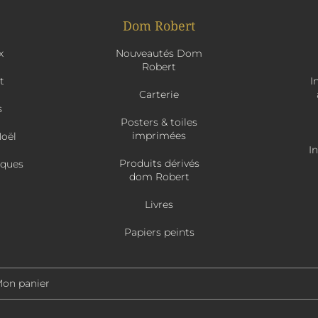
Dom Robert
x
Nouveautés Dom
Robert
t
I
Carterie
s
Posters & toiles
imprimées
Noël
I
Produits dérivés
âques
dom Robert
Livres
Papiers peints
on panier