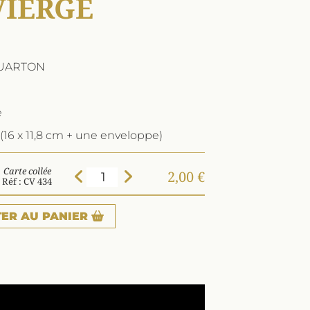
VIERGE
QUARTON
e
(16 x 11,8 cm + une enveloppe)
Carte collée
2,00 €
Réf : CV 434
TER
AU PANIER