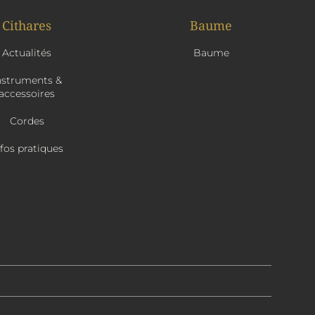
Cithares
Baume
Actualités
Baume
nstruments &
accessoires
Cordes
nfos pratiques