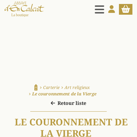
MENU
MON COMPT
PANIE
La boutique d'en Calcat
Carterie
Art religieux
Accueil
Le couronnement de la Vierge
Retour liste
LE COURONNEMENT DE
LA VIERGE