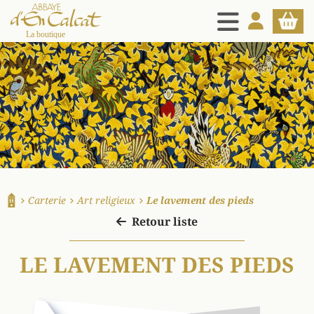
MENU
MON COMPT
PANIE
La boutique d'en Calcat
Carterie
Art religieux
Le lavement des pieds
Accueil
Retour liste
LE LAVEMENT DES PIEDS